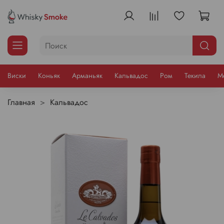
Виски
Коньяк
Арманьяк
Кальвадос
Ром
Текила
М
Главная
Кальвадос