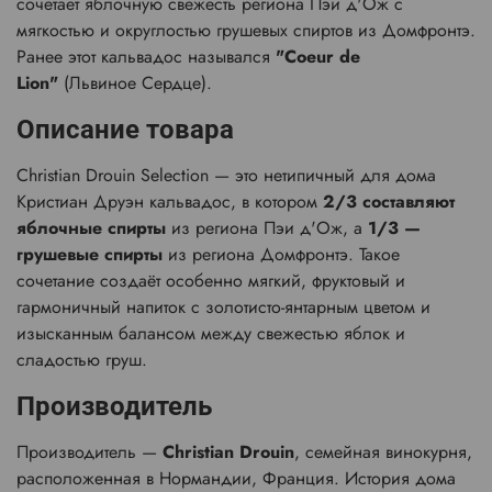
сочетает яблочную свежесть региона Пэи д'Ож с
мягкостью и округлостью грушевых спиртов из Домфронтэ.
Ранее этот кальвадос назывался
"Coeur de
Lion"
(Львиное Сердце).
Описание товара
Christian Drouin Selection — это нетипичный для дома
Кристиан Друэн кальвадос, в котором
2/3 составляют
яблочные спирты
из региона Пэи д'Ож, а
1/3 —
грушевые спирты
из региона Домфронтэ. Такое
сочетание создаёт особенно мягкий, фруктовый и
гармоничный напиток с золотисто-янтарным цветом и
изысканным балансом между свежестью яблок и
сладостью груш.
Производитель
Производитель —
Christian Drouin
, семейная винокурня,
расположенная в Нормандии, Франция. История дома