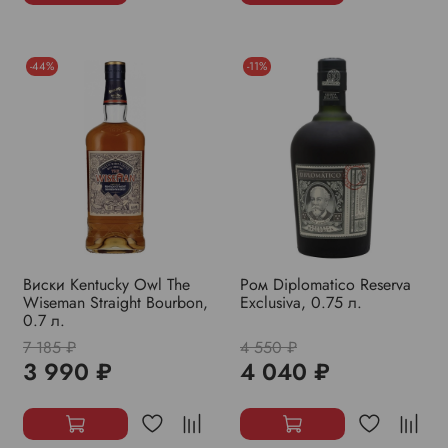
-44%
-11%
Виски Kentucky Owl The
Ром Diplomatico Reserva
Wiseman Straight Bourbon,
Exclusiva, 0.75 л.
0.7 л.
7 185 ₽
4 550 ₽
3 990 ₽
4 040 ₽