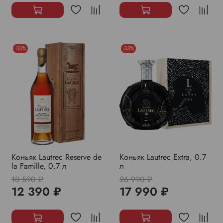
-33%
-33%
Коньяк Lautrec Reserve de
Коньяк Lautrec Extra, 0.7
la Famille, 0.7 л
л
18 590 ₽
26 990 ₽
12 390 ₽
17 990 ₽