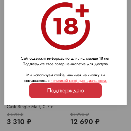
-28%
-33%
Сайт содержит информацию для лиц старше 18 лет.
Подтвердите свое совершеннолетие для доступа.
Мы используем cookie, нажимая на кнопку вы
соглашаетесь с
политикой конфиденциальности
.
Подтверждаю
Виски West Cork Calvados
Коньяк Lautrec XO, 0.7 л
Cask Single Malt, 0.7 л
4 590 ₽
18 990 ₽
3 310 ₽
12 690 ₽