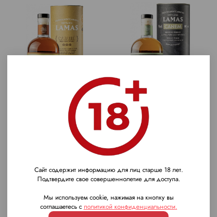
Виски Lamas Cabure Triple
Виски Lamas Canem, 0.75
Wood, 0.75 л.
л.
4 710 ₽
3 460 ₽
Сайт содержит информацию для лиц старше 18 лет.
Подтвердите свое совершеннолетие для доступа.
Мы используем cookie, нажимая на кнопку вы
Предзаказ
соглашаетесь с
политикой конфиденциальности
.