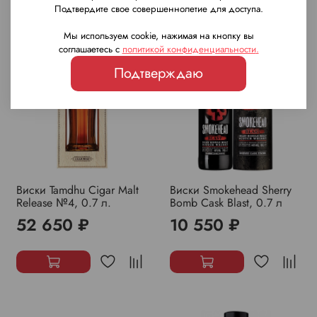
Подтвердите свое совершеннолетие для доступа.
Мы используем cookie, нажимая на кнопку вы
соглашаетесь с
политикой конфиденциальности
.
Подтверждаю
Виски Tamdhu Cigar Malt
Виски Smokehead Sherry
Release №4, 0.7 л.
Bomb Cask Blast, 0.7 л
52 650 ₽
10 550 ₽