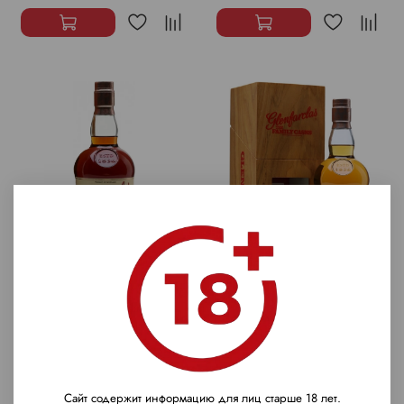
Виски Glenfarclas 1956
Виски Glenfarclas 1954
Family Casks, 0.7 л
Family Casks, 0.7 л
2 687 770 ₽
2 687 770 ₽
Сайт содержит информацию для лиц старше 18 лет.