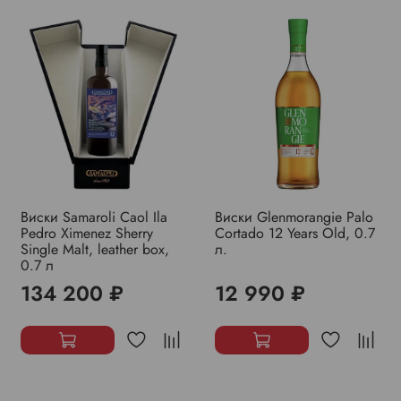
Виски Samaroli Caol Ila
Виски Glenmorangie Palo
Pedro Ximenez Sherry
Cortado 12 Years Old, 0.7
Single Malt, leather box,
л.
0.7 л
134 200 ₽
12 990 ₽