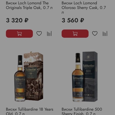
Виски Loch Lomond The
Виски Loch Lomond
Originals Triple Oak, 0.7 л
Oloroso Sherry Cask, 0.7
л
3 320 ₽
3 560 ₽
Виски Tullibardine 18 Years
Виски Tullibardine 500
Old, 0.7 л
Sherry Finish, 0.7 л