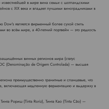
 известнейшей в мире вина семьи с шотландскими
вейнов с XIX века и владеет лучшими виноградниками в
ью Dow's является фирменный более сухой стиль
ми во всём мире, а 40-летний портвейн — это редкость
 защищённых винных регионов мира (статус
DOC (Denominação de Origem Controlada) — высшая
егиона преимущественно гранитные и сланцевые, что
тва, включающая медленную ферментацию и выдержку в
Тинта Рориш (Tinta Roriz), Тинта Као (Tinta Cão) —