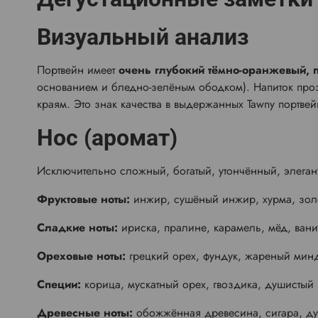
Визуальный анализ
Портвейн имеет
очень глубокий тёмно-оранжевый, 
основанием и бледно-зелёным ободком). Напиток проз
краям. Это знак качества в выдержанных Tawny портвей
Нос (аромат)
Исключительно сложный, богатый, утончённый, элеган
Фруктовые ноты:
инжир, сушёный инжир, хурма, золо
Сладкие ноты:
ириска, пралине, карамель, мёд, ванил
Ореховые ноты:
грецкий орех, фундук, жареный мин
Специи:
корица, мускатный орех, гвоздика, душистый
Древесные ноты:
обожжённая древесина, сигара, ду