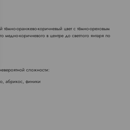
ий тёмно-оранжево-коричневый цвет с тёмно-ореховым
 медно-коричневого в центре до светлого янтаря по
невероятной сложности:
о, абрикос, финики