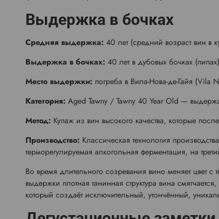
Выдержка в бочках
Средняя выдержка:
40 лет (средний возраст вин в 
Выдержка в бочках:
40 лет в дубовых бочках (пипах
Место выдержки:
погреба в Вила-Нова-де-Гайя (Vila 
Категория:
Aged Tawny / Tawny 40 Year Old — выдерж
Метод:
Купаж из вин высокого качества, которые пос
Производство:
Классическая технология производств
терморегулируемая алкогольная ферментация, на трет
Во время длительного созревания вино меняет цвет с т
выдержки плотная танинная структура вина смягчается
который создаёт исключительный, утончённый, уникал
Дегустационные заметки