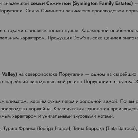
ти знаменитой
семьи Симингтон (Symington Family Estates)
—
 Португалии. Семья Симингтон занимается производством порт
е с годами становятся только лучше. Характерной особенност
ительным характером. Продукция Dow's высоко ценится знатока
Valley)
на северо-востоке Португалии — одном из старейших
о старейший винодельческий регион Португалии с статусом 
м климатом, жарким сухим летом и холодной зимой. Почвы р
роизводства портвейна. Классическая технология производс
римым характером и уникальными вкусовыми нотами.
 Турига Франка (Touriga Franca), Тинта Баррока (Tinta Barroca), 