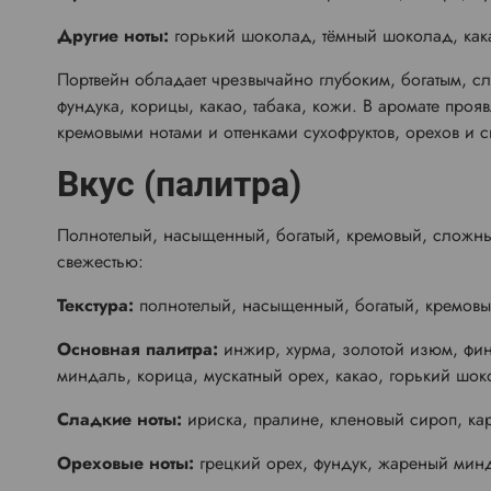
Другие ноты:
горький шоколад, тёмный шоколад, кака
Портвейн обладает чрезвычайно глубоким, богатым, с
фундука, корицы, какао, табака, кожи. В аромате проя
кремовыми нотами и оттенками сухофруктов, орехов и 
Вкус (палитра)
Полнотелый, насыщенный, богатый, кремовый, сложный
свежестью:
Текстура:
полнотелый, насыщенный, богатый, кремовы
Основная палитра:
инжир, хурма, золотой изюм, фини
миндаль, корица, мускатный орех, какао, горький шоко
Сладкие ноты:
ириска, пралине, кленовый сироп, кара
Ореховые ноты:
грецкий орех, фундук, жареный мин