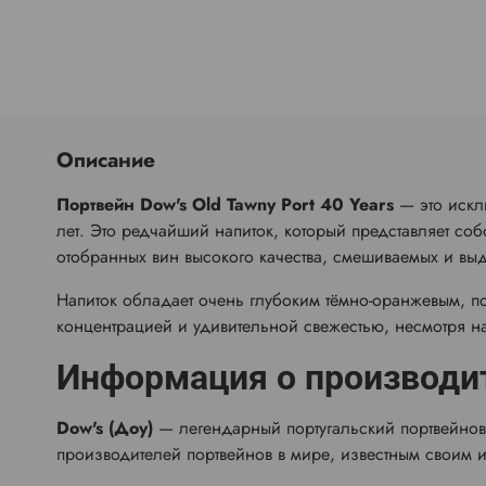
Описание
Портвейн Dow's Old Tawny Port 40 Years
— это искл
лет. Это редчайший напиток, который представляет со
отобранных вин высокого качества, смешиваемых и вы
Напиток обладает очень глубоким тёмно-оранжевым, п
концентрацией и удивительной свежестью, несмотря на
Информация о производи
Dow's (Доу)
— легендарный португальский портвейно
производителей портвейнов в мире, известным своим 