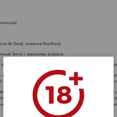
купажном)
)
Nova de Gaia), поместье Боа-Виста
анный Tawny с указанием возраста
ле тщательного выбора смешиваются и настаиваются до достиже
а, включающая медленную ферментацию и выдержку в дубовых
ий день брожения вино крепится добавлением виноградного с
ёмно-красного на медно-янтарный и приобретает характерный д
, появляются сложные вторичные и третичные ароматы. 40 лет 
ьный портвейн. Более 50% вина испарилось за время выдерж