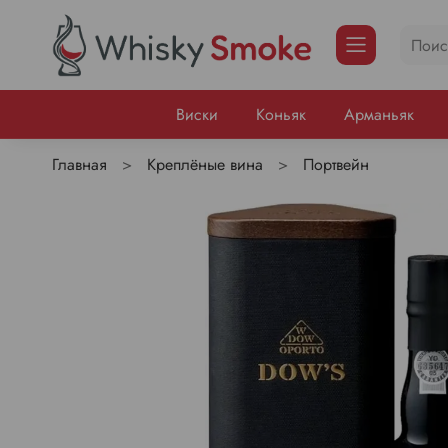
Виски
Коньяк
Арманьяк
Главная
Креплёные вина
Портвейн