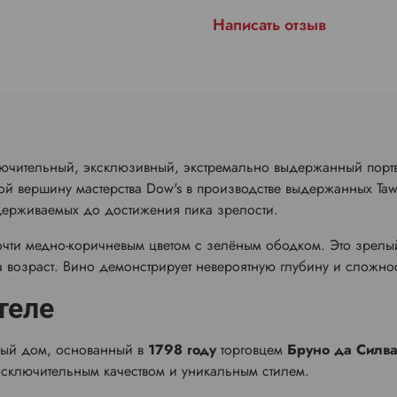
Написать отзыв
ючительный, эксклюзивный, экстремально выдержанный портв
бой вершину мастерства Dow's в производстве выдержанных Taw
держиваемых до достижения пика зрелости.
очти медно-коричневым цветом с зелёным ободком. Это зрелы
 возраст. Вино демонстрирует невероятную глубину и сложнос
теле
вый дом, основанный в
1798 году
торговцем
Бруно да Силв
исключительным качеством и уникальным стилем.