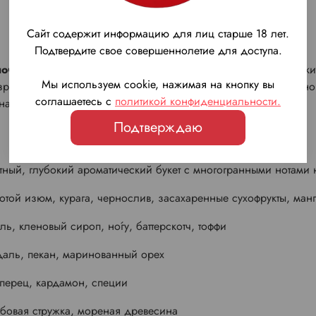
Сайт содержит информацию для лиц старше 18 лет.
Подтвердите свое совершеннолетие для доступа.
почти медно-коричневый цвет с зелёным ободком
(глубок
Мы используем cookie, нажимая на кнопку вы
рачный, без осадка, с красивыми градиентами от насыщенного
соглашаетесь с
политикой конфиденциальности
.
нах.
Подтверждаю
тный, глубокий ароматический букет с многогранными нотами 
той изюм, курага, чернослив, засахаренные сухофрукты, манг
ь, кленовый сироп, но́гу, баттерскотч, тоффи
даль, пекан, маринованный орех
 перец, кардамон, специи
бовая стружка, мореная древесина