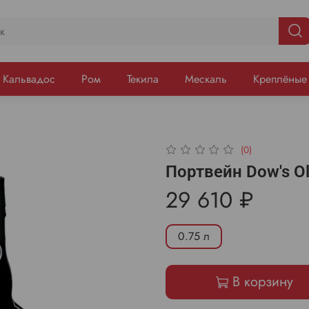
Кальвадос
Ром
Текила
Мескаль
Креплёные
(0)
Портвейн Dow's Ol
29 610 ₽
0.75 л
В корзину