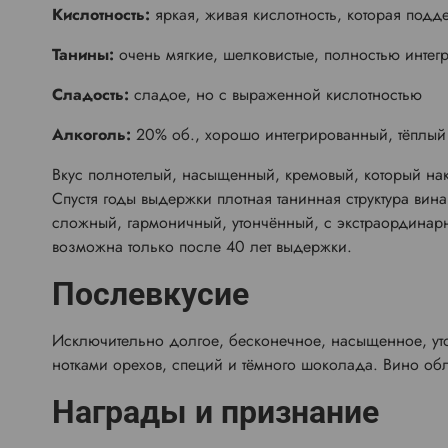
Кислотность:
яркая, живая кислотность, которая подд
Танины:
очень мягкие, шелковистые, полностью инте
Сладость:
сладое, но с выраженной кислотностью
Алкоголь:
20% об., хорошо интегрированный, тёплый
Вкус полнотелый, насыщенный, кремовый, который нака
Спустя годы выдержки плотная танинная структура вин
сложный, гармоничный, утончённый, с экстраординарн
возможна только после 40 лет выдержки.
Послевкусие
Исключительно долгое, бесконечное, насыщенное, ут
нотками орехов, специй и тёмного шоколада. Вино об
Награды и признание