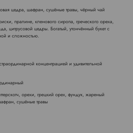
новая цедра, шафран, сушёные травы, чёрный чай
иски, пралине, кленового сиропа, греческого ореха,
да, цитрусовой цедры. Богатый, утончённый букет с
иной и сложностью.
кстраординарной концентрацией и удивительной
ординарный
ттерскотч, орехи, грецкий орех, фундук, жареный
 шафран, сушёные травы