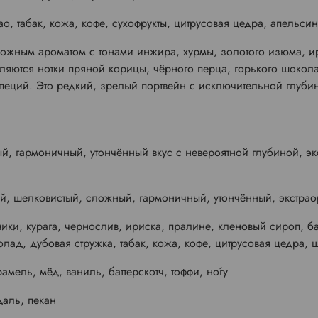
о, табак, кожа, кофе, сухофрукты, цитрусовая цедра, апельси
ложным ароматом с тонами инжира, хурмы, золотого изюма, ир
вляются нотки пряной корицы, чёрного перца, горького шокола
специй. Это редкий, зрелый портвейн с исключительной глуб
, гармоничный, утончённый вкус с невероятной глубиной, э
й, шелковистый, сложный, гармоничный, утончённый, экстра
ки, курага, чернослив, ириска, пралине, кленовый сироп, ба
лад, дубовая стружка, табак, кожа, кофе, цитрусовая цедра,
мель, мёд, ваниль, баттерскотч, тоффи, но́гу
даль, пекан