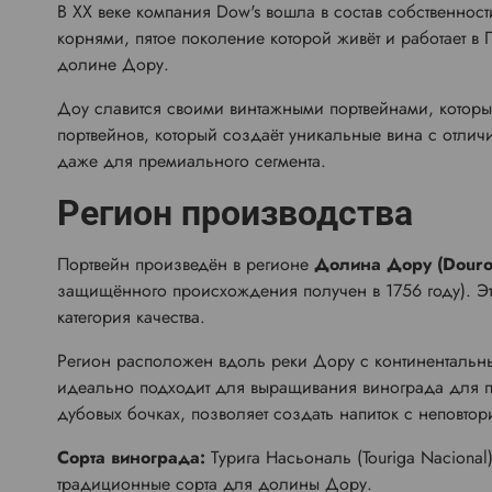
В XX веке компания Dow's вошла в состав собственнос
корнями, пятое поколение которой живёт и работает в
долине Дору.
Доу славится своими винтажными портвейнами, которы
портвейнов, который создаёт уникальные вина с отлич
даже для премиального сегмента.
Регион производства
Портвейн произведён в регионе
Долина Дору (Douro 
защищённого происхождения получен в 1756 году). Эт
категория качества.
Регион расположен вдоль реки Дору с континентальны
идеально подходит для выращивания винограда для п
дубовых бочках, позволяет создать напиток с неповто
Сорта винограда:
Турига Насьональ (Touriga Nacional),
традиционные сорта для долины Дору.