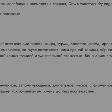
ерживает баланс несмотря на возраст, Dow's trademark dry edg
грированные
тывает волнами тонов инжира, хурмы, золотого изюма, ириски
а смягчается, во вкусе появляются нотки пряной корицы, чёрн
ой концентрацией и удивительной свежестью. Вино демонстри
ончённое, запоминающееся, длительное, чистое, с фирменной
ладает исключительным, очень долгим послевкусием.