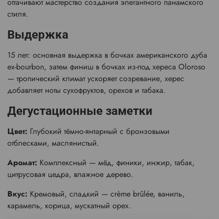
оттачивают мастерство создания элегантного панамского
стиля.
Выдержка
15 лет: основная выдержка в бочках американского дуба
ex-bourbon, затем финиш в бочках из-под хереса Oloroso
— тропический климат ускоряет созревание, херес
добавляет ноты сухофруктов, орехов и табака.
Дегустационные заметки
Цвет:
Глубокий тёмно-янтарный с бронзовыми
отблесками, маслянистый.
Аромат:
Комплексный — мёд, финики, инжир, табак,
цитрусовая цедра, влажное дерево.
Вкус:
Кремовый, сладкий — crème brûlée, ваниль,
карамель, корица, мускатный орех.