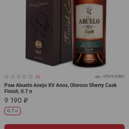
арт.
47075-01801
(0)
Ром Abuelo Anejo XV Anos, Oloroso Sherry Cask
Finish, 0.7 л
9 190 ₽
0.7 л