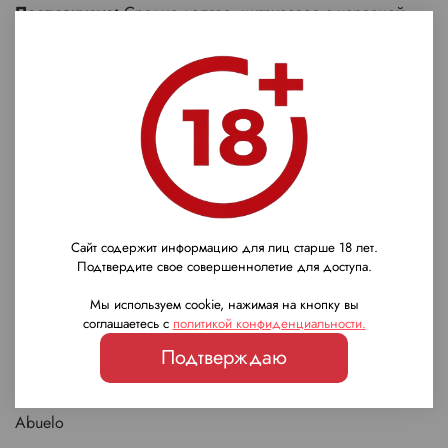
Послевкусие:
Средне-долгое, цитрусовое с хересной
сладостью и специями. Подавайте чистым; сочетается с
шоколадом, сигарами.
Награды
Высокие оценки сообщества RumX (8+/10); отмечен за
инновационный хересный финиш в категории премиум-
ромов.
Сайт содержит информацию для лиц старше 18 лет.
Характеристики
Подтвердите свое совершеннолетие для доступа.
Мы используем cookie, нажимая на кнопку вы
Страна
соглашаетесь с
политикой конфиденциальности
.
Панама
Подтверждаю
Бренд
Abuelo