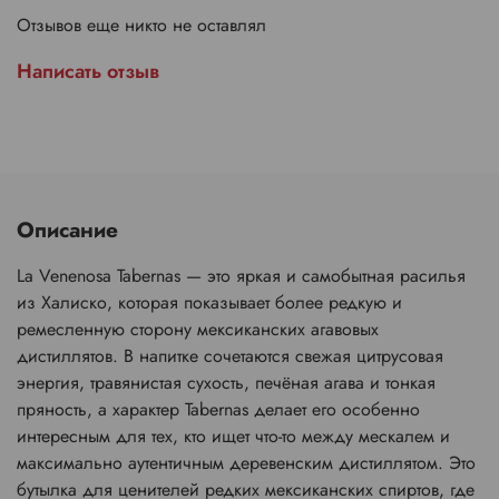
Отзывов еще никто не оставлял
Написать отзыв
Описание
La Venenosa Tabernas — это яркая и самобытная расилья
из Халиско, которая показывает более редкую и
ремесленную сторону мексиканских агавовых
дистиллятов. В напитке сочетаются свежая цитрусовая
энергия, травянистая сухость, печёная агава и тонкая
пряность, а характер Tabernas делает его особенно
интересным для тех, кто ищет что-то между мескалем и
максимально аутентичным деревенским дистиллятом. Это
бутылка для ценителей редких мексиканских спиртов, где