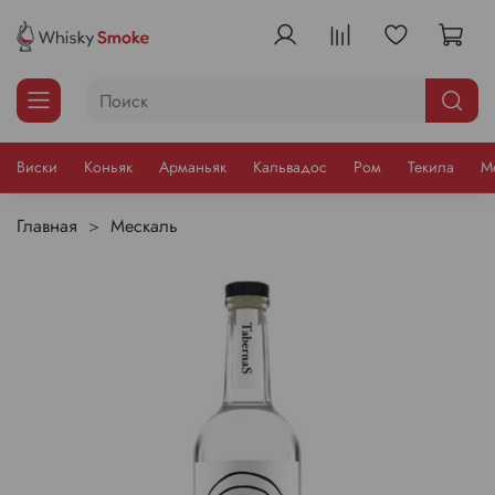
Виски
Коньяк
Арманьяк
Кальвадос
Ром
Текила
М
Главная
Мескаль