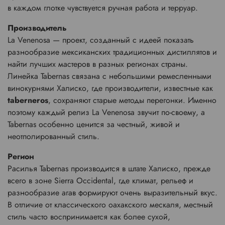
в каждом глотке чувствуется ручная работа и терруар.
Производитель
La Venenosa — проект, созданный с идеей показать
разнообразие мексиканских традиционных дистиллятов и
найти лучших мастеров в разных регионах страны.
Линейка Tabernas связана с небольшими ремесленными
винокурнями Халиско, где производители, известные как
taberneros
, сохраняют старые методы перегонки. Именно
поэтому каждый релиз La Venenosa звучит по-своему, а
Tabernas особенно ценится за честный, живой и
неотполированный стиль.
Регион
Расилья Tabernas производится в штате Халиско, прежде
всего в зоне Sierra Occidental, где климат, рельеф и
разнообразие агав формируют очень выразительный вкус.
В отличие от классического оахакского мескаля, местный
стиль часто воспринимается как более сухой,