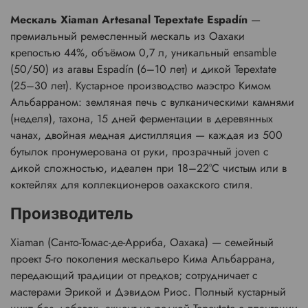
Мескаль Xiaman Artesanal Tepextate Espadín
—
премиальный ремесленный мескаль из Оахаки
крепостью 44%, объёмом 0,7 л, уникальный ensamble
(50/50) из агавы Espadín (6–10 лет) и дикой Tepextate
(25–30 лет). Кустарное производство маэстро Кимом
Альбарраном: земляная печь с вулканическими камнями
(неделя), тахона, 15 дней ферментации в деревянных
чанах, двойная медная дистилляция — каждая из 500
бутылок пронумерована от руки, прозрачный joven с
дикой сложностью, идеален при 18–22°C чистым или в
коктейлях для коллекционеров оахакского стиля.
Производитель
Xiaman (Санто-Томас-де-Арриба, Оахака) — семейный
проект 5-го поколения мескальеро Кима Альбаррана,
передающий традиции от предков; сотрудничает с
мастерами Эрикой и Дэвидом Риос. Полный кустарный