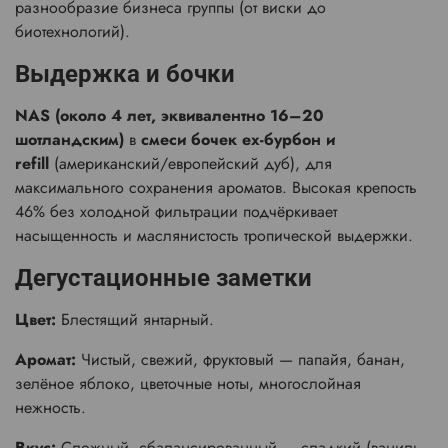
разнообразие бизнеса группы (от виски до
биотехнологий).
Выдержка и бочки
NAS (около 4 лет, эквивалентно 16–20
шотландским)
в
смеси бочек ex-бурбон и
refill
(американский/европейский дуб), для
максимального сохранения ароматов. Высокая крепость
46% без холодной фильтрации подчёркивает
насыщенность и маслянистость тропической выдержки.
Дегустационные заметки
Цвет:
Блестящий янтарный.
Аромат:
Чистый, свежий, фруктовый — папайя, банан,
зелёное яблоко, цветочные ноты, многослойная
нежность.
Вкус:
Сложный, сбалансированный — сладкий (ваниль,