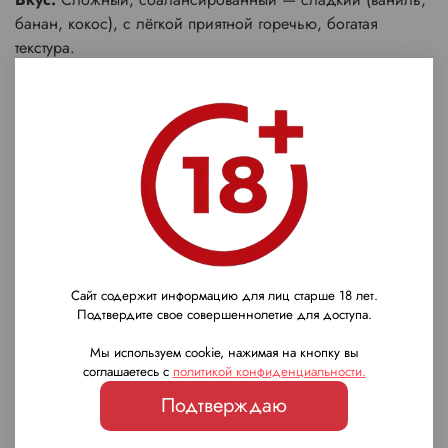
банан, кокос), с лёгкой приятной горечью, богатая
текстура.
Послевкусие:
Долгое, тёплое, с фруктово-дубовыми
нюансами.
Награды
Часть титулованной линейки Kavalan (World Whiskies
Awards "лучший мир" 2015–2017); высокие оценки в
дегустациях (4.6/5 на Decanter); отмечен за сложность и
чистоту тропического стиля.
Сайт содержит информацию для лиц старше 18 лет.
Подтвердите свое совершеннолетие для доступа.
Характеристики
Мы используем cookie, нажимая на кнопку вы
соглашаетесь с
политикой конфиденциальности
.
Страна
Подтверждаю
Тайвань