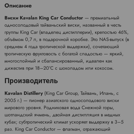
Описание
Виски Kavalan King Car Conductor
— премиальный
односолодовый тайваньский виски, названный в честь
группы King Car (владелец дистиллерии), крепостью 46%,
объёмом 0,7 л, в подарочной коробке. Это NAS-выпуск (в
среднем 4 года тропической выдержки), сочетающий
тропическую фруктовость с богатой сладостью — яркий,
многослойный и сбалансированный, идеален как
дижестив при 18–20°C с шоколадом или кокосом.
Производитель
Kavalan Distillery
(King Car Group, Тайвань, Илань, с
2005 г.) — пионер азиатского односолодового виски
мирового уровня. Родниковая вода Снежной горы,
шотландский ячмень, двойная дистилляция в медных
кубах; субтропический климат ускоряет выдержку в 3–5
раз. King Car Conductor — флагман, отражающий