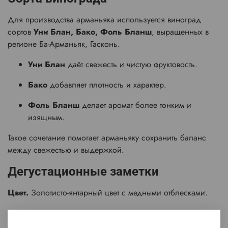
Для производства арманьяка используется виноград
сортов
Уни Блан, Бако, Фоль Бланш
, выращенных в
регионе Ба-Арманьяк, Гасконь.
Уни Блан
даёт свежесть и чистую фруктовость.
Бако
добавляет плотность и характер.
Фоль Бланш
делает аромат более тонким и
изящным.
Такое сочетание помогает арманьяку сохранить баланс
между свежестью и выдержкой.
Дегустационные заметки
Цвет.
Золотисто-янтарный цвет с медными отблесками.
Аромат.
Многогранный, сотканный из нот сухофруктов,
засушенных цветов, пряностей и орехов.