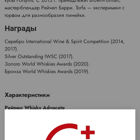
кубы Forsyths. С 2015 г. принадлежит Brown-Forman,
мастер-блендер Рейчел Барри. Torfa — эксперимент с
торфом для разнообразия линейки.
Награды
Серебро International Wine & Spirit Competition (2014,
2017).
Silver Outstanding IWSC (2017).
Золото World Whiskies Awards (2020).
Бронза World Whiskies Awards (2019).
Характеристики
Рейтинг Whisky Advocate
91/100
Страна