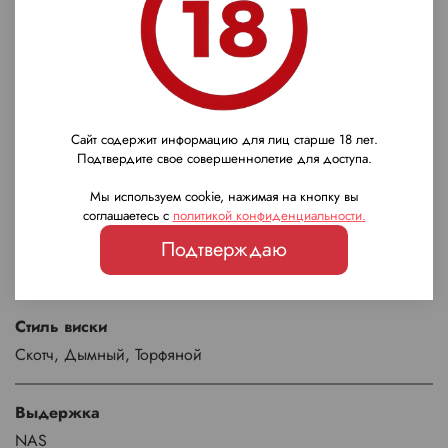
Шотландия
Регион
Хайленд
Сайт содержит информацию для лиц старше 18 лет.
Бренд
Подтвердите свое совершеннолетие для доступа.
Glenglassaugh
Мы используем cookie, нажимая на кнопку вы
соглашаетесь с
политикой конфиденциальности
.
Тип виски
Подтверждаю
Односолодовый
Стиль виски
Скотч, Дымный, Торфяной
Выдержка
NAS