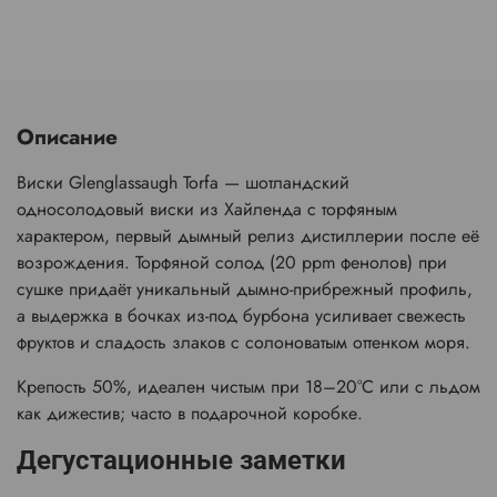
Описание
Виски Glenglassaugh Torfa
— шотландский
односолодовый виски из Хайленда с торфяным
характером, первый дымный релиз дистиллерии после её
возрождения. Торфяной солод (20 ppm фенолов) при
сушке придаёт уникальный дымно-прибрежный профиль,
а выдержка в бочках из-под бурбона усиливает свежесть
фруктов и сладость злаков с солоноватым оттенком моря.
Крепость 50%, идеален чистым при 18–20°C или с льдом
как дижестив; часто в подарочной коробке.
Дегустационные заметки