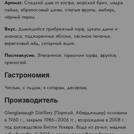
Аромат.
Сладкий дым от костра, морской бриз, цедра
лайма, абрикосовый джем, спелые фрукты, имбирь,
чёрный перец.
Вкус.
Дымящийся прибрежный торф, цукаты дыни и
ананаса, поджаренные яблоки, овсяное печенье,
вересковый мёд, сигарный ящик.
Послевкусие.
Элегантное: гармония торфа, фруктов,
пряностей.
Гастрономия
Чистым, с льдом; к сигарам, десертам.
Производитель
Glenglassaugh Distillery (Портсой, Абердиншир) основана
в 1960 г., закрыта 1986–2006 гг., возрождена в 2008 г.
под руководством Билли Уокера. Вода из ручья, медные