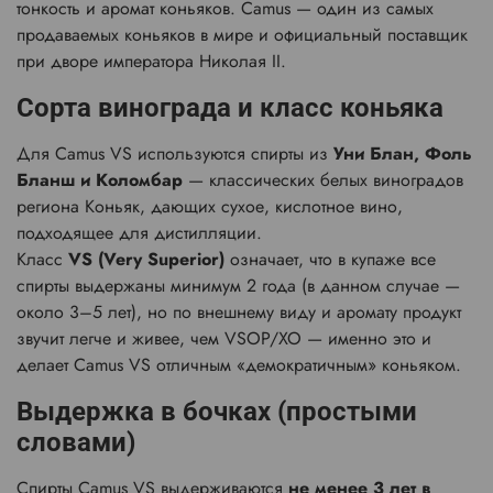
тонкость и аромат коньяков. Camus — один из самых
продаваемых коньяков в мире и официальный поставщик
при дворе императора Николая II.
Сорта винограда и класс коньяка
Для Camus VS используются спирты из
Уни Блан, Фоль
Бланш и Коломбар
— классических белых виноградов
региона Коньяк, дающих сухое, кислотное вино,
подходящее для дистилляции.
Класс
VS (Very Superior)
означает, что в купаже все
спирты выдержаны минимум 2 года (в данном случае —
около 3–5 лет), но по внешнему виду и аромату продукт
звучит легче и живее, чем VSOP/XO — именно это и
делает Camus VS отличным «демократичным» коньяком.
Выдержка в бочках (простыми
словами)
Спирты Camus VS выдерживаются
не менее 3 лет в