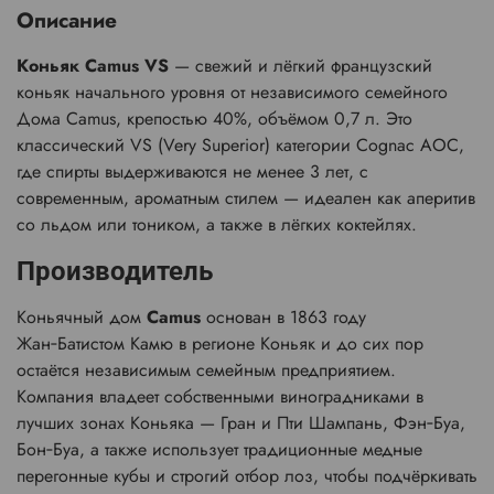
Описание
Коньяк Camus VS
— свежий и лёгкий французский
коньяк начального уровня от независимого семейного
Дома Camus, крепостью 40%, объёмом 0,7 л. Это
классический VS (Very Superior) категории Cognac AOC,
где спирты выдерживаются не менее 3 лет, с
современным, ароматным стилем — идеален как аперитив
со льдом или тоником, а также в лёгких коктейлях.
Производитель
Коньячный дом
Camus
основан в 1863 году
Жан‑Батистом Камю в регионе Коньяк и до сих пор
остаётся независимым семейным предприятием.
Компания владеет собственными виноградниками в
лучших зонах Коньяка — Гран и Пти Шампань, Фэн‑Буа,
Бон‑Буа, а также использует традиционные медные
перегонные кубы и строгий отбор лоз, чтобы подчёркивать