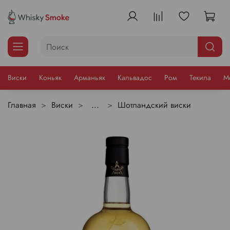
Виски
Коньяк
Арманьяк
Кальвадос
Ром
Текила
М
Главная
Виски
...
Шотландский виски