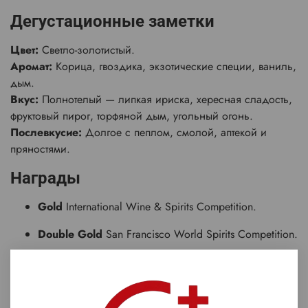
Дегустационные заметки
Цвет:
Светло-золотистый.
Аромат:
Корица, гвоздика, экзотические специи, ваниль,
дым.
Вкус:
Полнотелый — липкая ириска, хересная сладость,
фруктовый пирог, торфяной дым, угольный огонь.
Послевкусие:
Долгое с пеплом, смолой, аптекой и
пряностями.
Награды
Gold
International Wine & Spirits Competition.
Double Gold
San Francisco World Spirits Competition.
Характеристики