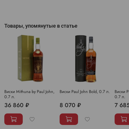
Товары, упомянутые в статье
Виски Mithuna by Paul John,
Виски Paul John Bold, 0.7 л.
Виски Pa
0.7 л.
0.7 л.
36 860 ₽
8 070 ₽
7 68