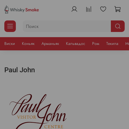
Виски
Коньяк
Арманьяк
Кальвадос
Ром
Текила
М
Paul John