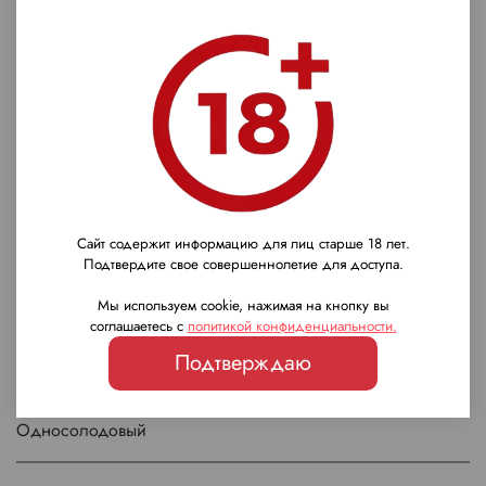
Платина San Francisco World Spirits Competition 2024 (3-е
"Double Gold"); Золото Scottish Whisky Awards (лучший
Хайленд 17–20 лет).
Характеристики
Страна
Шотландия
Сайт содержит информацию для лиц старше 18 лет.
Подтвердите свое совершеннолетие для доступа.
Бренд
Мы используем cookie, нажимая на кнопку вы
соглашаетесь с
политикой конфиденциальности
.
Tomatin
Подтверждаю
Тип виски
Односолодовый