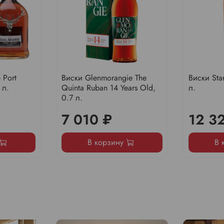
 Port
Виски Glenmorangie The
Виски Star
 л.
Quinta Ruban 14 Years Old,
л.
0.7 л.
7 010 ₽
12 3
В корзину
В 