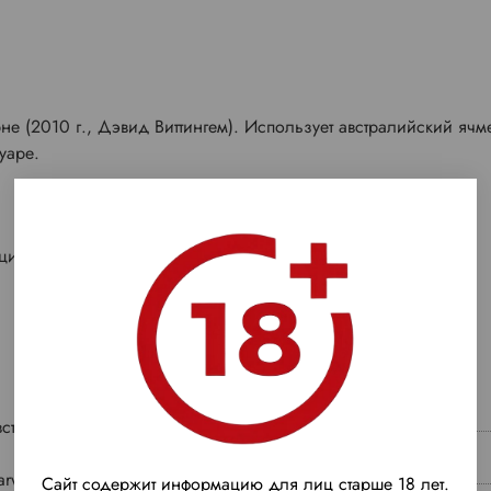
не (2010 г., Дэвид Виттингем). Использует австралийский ячм
уаре.
ции.
встралия
Регион
arward
Тип виски
Сайт содержит информацию для лиц старше 18 лет.