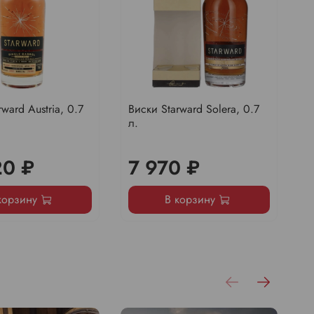
ward Austria, 0.7
Виски Starward Solera, 0.7
В
л.
Y
F
20 ₽
7 970 ₽
корзину
В корзину