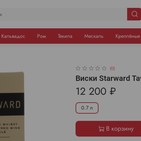
Кальвадос
Ром
Текила
Мескаль
Креплёные
(0)
Виски Starward Ta
12 200 ₽
0.7 л
В корзину