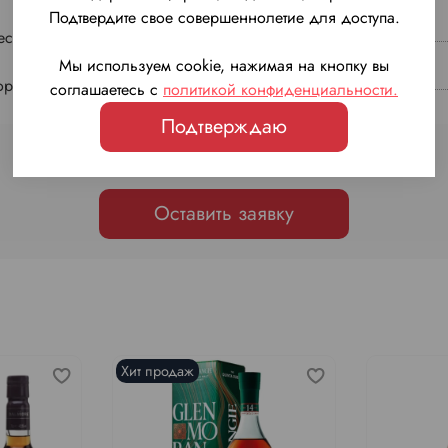
Подтвердите свое совершеннолетие для доступа.
есертный
Выдержка
Мы используем cookie, нажимая на кнопку вы
ортвейна
Крепость
соглашаетесь с
политикой конфиденциальности
.
Подтверждаю
Задать вопрос кависту
Оставить заявку
Хит продаж