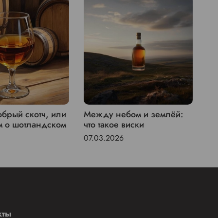
брый скотч, или
Между небом и землёй:
St
м о шотландском
что такое виски
пи
07.03.2026
04
кты