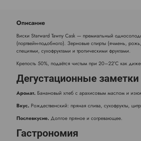
Описание
Виски Starward Tawny Cask — премиальный односолодо
(портвейн-подобного). Зерновые спирты (ячмень, рожь,
специями, сухофруктами и тропическими фруктами.
Крепость 50%, подаётся чистым при 20–22°C как дижес
Дегустационные заметки
Аромат.
Банановый хлеб с арахисовым маслом и изю
Вкус.
Рождественский: пряная слива, сухофрукты, цитр
Послевкусие.
Долгое пряное и согревающее.
Гастрономия