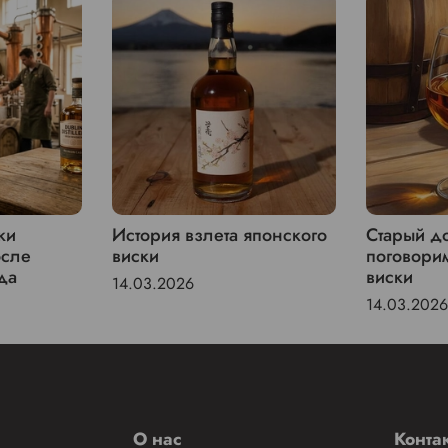
ки
История взлета японского
Старый до
осле
виски
поговори
да
виски
14.03.2026
14.03.2026
О нас
Конта