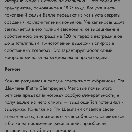
История:
Домен
Chateau de Montifaud
— это семейное
предприятие, основанное в 1837 году. Вот уже шесть
поколений семьи Валле передают из уст в уста секреты
создания исключительных коньяков. Уникальность дома
заключается в его полной автономии: от выращивания
собственного винограда на 120 гектарах виноградников
до дистилляции и многолетней выдержки спиртов в
собственных погребах. Это гарантирует абсолютный
контроль качества на каждом этапе производства.
Регион
Коньяк рождается в сердце престижного субрегиона
Пти
Шампань (Petite Champagne)
. Меловые почвы этого
региона придают винограду особую минеральность, а
получаемые из него спирты — выдающийся потенциал к
выдержке. Коньяки из Пти Шампани славятся своей
элегантностью, сложностью и способностью развиваться
в бочке на протяжении десятилетий, приобретая
невероятную глубину и гармонию.