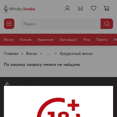
Виски
Коньяк
Арманьяк
Кальвадос
Ром
Текила
М
Главная
Виски
...
Кукурузный виски
По вашему запросу ничего не найдено
Контакты
+79309893010