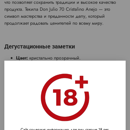
что позволяет сохранить традиции и высокое качество
продукта. Текила Don Julio 70 Cristalino Anejo — это
символ мастерства и преданности делу, который
продолжает радовать ценителей по всему миру.
Дегустационные заметки
Цвет:
кристально прозрачный.
Аромат:
раскрывается тонами агавы и
поджаренного дуба.
Вкус:
гладкий, с мощными нотами ванили, меда и
обугленного дуба, с долгим банановым
послевкусием.
Текила идеально подходит для употребления в чистом
виде или со льдом, а также может использоваться в
составе коктейлей
.
Сайт содержит информацию для лиц старше 18 лет.