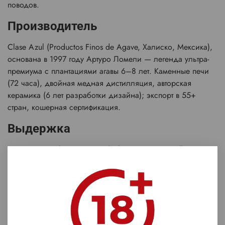
поводов.
Производитель
Clase Azul (Productos Finos de Agave, Халиско, Мексика),
основана в 1997 году Артуро Ломели — легенда ультра-
премиума с плантациями агавы 6–8 лет. Каменные печи
(72 часа), двойная медная дистилляция, авторская
керамика (6 лет разработки дизайна); экспорт в 55+
стран, кошерная сертификация.
Выдержка
Смешанная: Plata + Reposado (французский дуб) + Extra
Añejo (бурбон + херес) — золотисто-янтарный цвет без
фильтрации для максимальной сложности.
Дегустационные заметки
Цвет:
Янтарно-золотой, сияющий с густыми ножками.