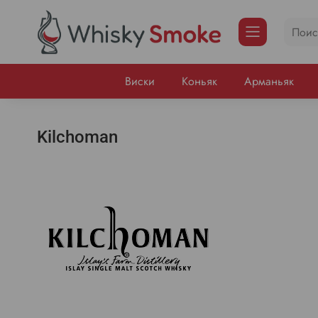
Виски
Коньяк
Арманьяк
Kilchoman