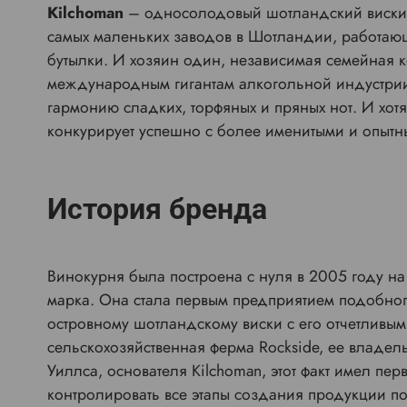
Kilchoman
– односолодовый шотландский виски, 
самых маленьких заводов в Шотландии, работающ
бутылки. И хозяин один, независимая семейная к
международным гигантам алкогольной индустрии. 
гармонию сладких, торфяных и пряных нот. И хотя
конкурирует успешно с более именитыми и опытн
История бренда
Винокурня была построена с нуля в 2005 году на
марка. Она стала первым предприятием подобного
островному шотландскому виски с его отчетливым
сельскохозяйственная ферма Rockside, ее владе
Уиллса, основателя Kilchoman, этот факт имел п
контролировать все этапы создания продукции по