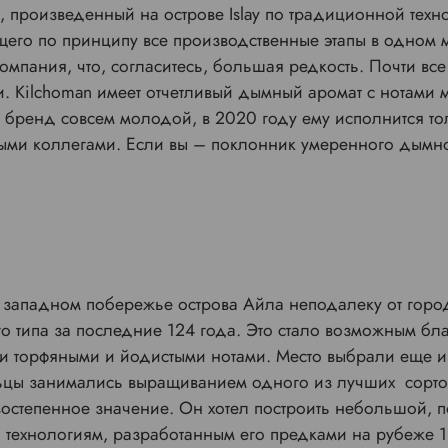
произведенный на острове Islay по традиционной техно
его по принципу все производственные этапы в одном м
омпания, что, согласитесь, большая редкость. Почти вс
Kilchoman имеет отчетливый дымный аромат с нотами мо
 бренд совсем молодой, в 2020 году ему исполнится тол
ыми коллегами. Если вы – поклонник умеренного дымног
 западном побережье острова Айла неподалеку от городк
 типа за последние 124 года. Это стало возможным бла
и торфяными и йодистыми нотами. Место выбрали еще и п
льцы занимались выращиванием одного из лучших сорто
ервостепенное значение. Он хотел построить небольшой, 
 технологиям, разработанным его предками на рубеже 18