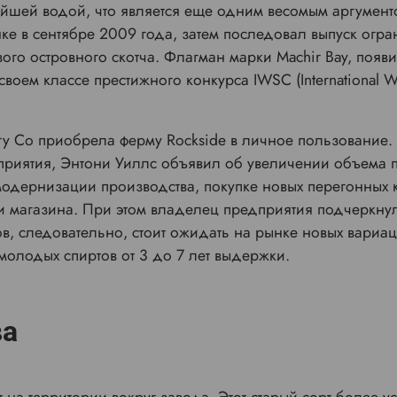
стейшей водой, что является еще одним весомым аргумен
ке в сентябре 2009 года, затем последовал выпуск огра
ого островного скотча. Флагман марки Machir Bay, появи
ем классе престижного конкурса IWSC (International Win
lery Co приобрела ферму Rockside в личное пользование
едприятия, Энтони Уиллс объявил об увеличении объема 
дернизации производства, покупке новых перегонных к
и магазина. При этом владелец предприятия подчеркнул,
в, следовательно, стоит ожидать на рынке новых вариа
молодых спиртов от 3 до 7 лет выдержки.
ва