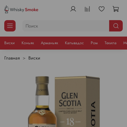
Виски
Коньяк
Арманьяк
Кальвадос
Ром
Текила
М
Главная
Виски