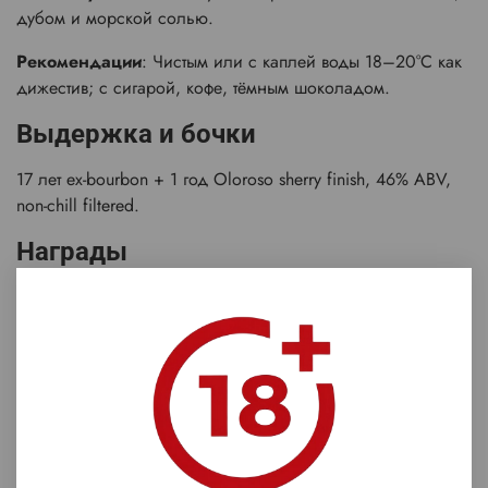
дубом и морской солью.
Рекомендации
: Чистым или с каплей воды 18–20°C как
дижестив; с сигарой, кофе, тёмным шоколадом.
Выдержка и бочки
17 лет ex-bourbon + 1 год Oloroso sherry finish, 46% ABV,
non-chill filtered.
Награды
Золото
International Spirits Challenge 2020–2022;
высокие оценки Whiskybase (88+ баллов).
Glen Scotia 18 YO — зрелый Кэмпбелтаун с хересной
элегантностью: глубокий, сбалансированный,
коллекционный!