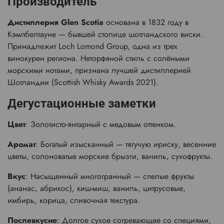
Производитель
Дистиллерия Glen Scotia
основана в 1832 году в
Кэмпбелтауне — бывшей столице шотландского виски.
Принадлежит Loch Lomond Group, одна из трех
винокурен региона. Неторфяной стиль с солёными
морскими нотами, признана лучшей дистиллерией
Шотландии (Scottish Whisky Awards 2021).
Дегустационные заметки
Цвет
: Золотисто-янтарный с медовым оттенком.
Аромат
: Богатый изысканный — тягучую ириску, весенние
цветы, солоноватые морские брызги, ваниль, сухофрукты.
Вкус
: Насыщенный многогранный — спелые фрукты
(ананас, абрикос), киш-миш, ваниль, цитрусовые,
имбирь, корица, сливочная текстура.
Послевкусие
: Долгое сухое согревающее со специями,