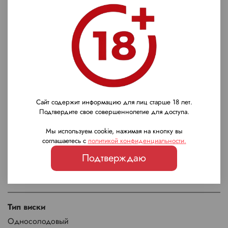
Высокие оценки
(4,7/5) за мягкость и доступность.
Характеристики
Страна
Шотландия
Сайт содержит информацию для лиц старше 18 лет.
Подтвердите свое совершеннолетие для доступа.
Регион
Мы используем cookie, нажимая на кнопку вы
Лоуленд
соглашаетесь с
политикой конфиденциальности
.
Подтверждаю
Бренд
Macleod's
Тип виски
Односолодовый