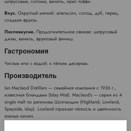
цитрусовые, солома, ваниль, ирис тоффи.
Вкус.
Округлый мягкий: апельсин, солод, дуб, перец,
сладкие фрукты.
Послевкусие.
Продолжительное свежее: цитрусовый
джем, ваниль, фруктовый финиш.
Гастрономия
Чистым или с водой; к лёгким десертам.
Производитель
Ian Macleod Distillers — семейная компания с 1936 г.,
известная блендами (Islay Mist). Macleod's — серия из 4
single malt по регионам Шотландии (Highland, Lowland,
Speyside, Islay). Lowland отражает лёгкость и цветочность
южных низин.
Награды