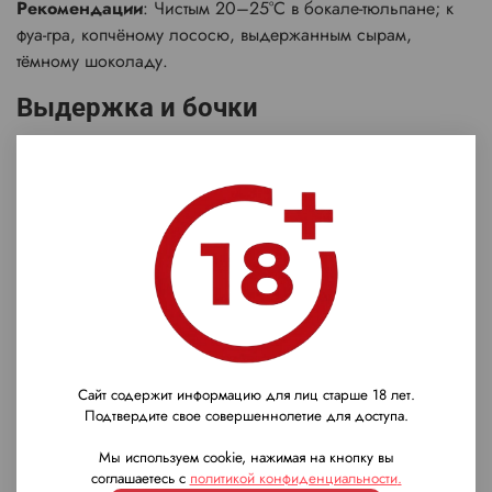
Рекомендации
: Чистым 20–25°C в бокале-тюльпане; к
фуа-гра, копчёному лососю, выдержанным сырам,
тёмному шоколаду.
Выдержка и бочки
Винтаж 1966 (56+ лет), гасконский дуб, 40–42% ABV.
Награды
Коллекционная серия "Les Rarissimes"; признание за
мощь и потенциал Bas Armagnac миллезимов.
Baron G. Legrand 1966 — арманьяк-роскошь: фруктовый,
танинный, легендарный!
Сайт содержит информацию для лиц старше 18 лет.
Подтвердите свое совершеннолетие для доступа.
Характеристики
Мы используем cookie, нажимая на кнопку вы
Страна
соглашаетесь с
политикой конфиденциальности
.