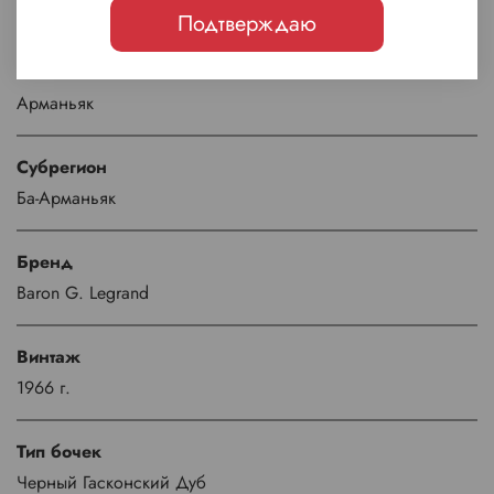
Франция
Подтверждаю
Регион
Арманьяк
Субрегион
Ба-Арманьяк
Бренд
Baron G. Legrand
Винтаж
1966 г.
Тип бочек
Черный Гасконский Дуб