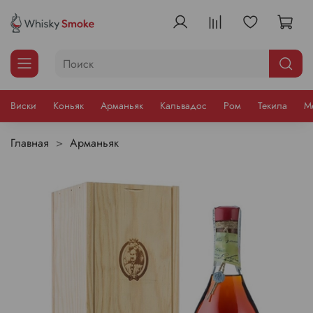
Виски
Коньяк
Арманьяк
Кальвадос
Ром
Текила
М
Главная
Арманьяк