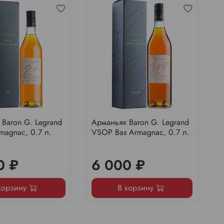
-
Baron G. Legrand
Арманьяк Baron G. Legrand
А
magnac, 0.7 л.
VSOP Bas Armagnac, 0.7 л.
X
1
0 ₽
6 000 ₽
корзину
В корзину