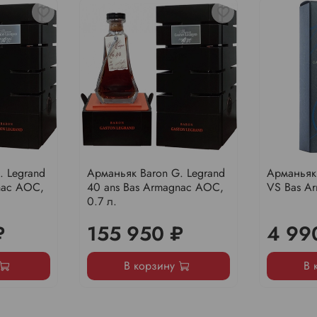
. Legrand
Арманьяк Baron G. Legrand
Арманьяк 
nac AOC,
40 ans Bas Armagnac AOC,
VS Bas Ar
0.7 л.
₽
155 950 ₽
4 99
В корзину
В 