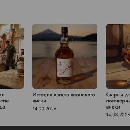
ки
История взлета японского
Старый до
осле
виски
поговори
да
виски
14.03.2026
14.03.2026