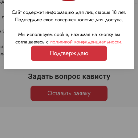
а-Арманьяк
Бренд
Сайт содержит информацию для лиц старше 18 лет.
 лет
Тип бочек
Подтвердите свое совершеннолетие для доступа.
0 %
Класс
Мы используем cookie, нажимая на кнопку вы
соглашаетесь с
политикой конфиденциальности
.
ни Блан, Фоль Бланш,
Подтверждаю
оломбар
Задать вопрос кависту
Оставить заявку