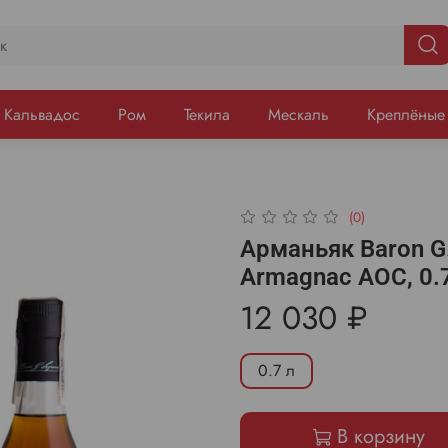
Кальвадос
Ром
Текила
Мескаль
Креплёные
(0)
Арманьяк Baron G.
Armagnac AOC, 0.7
12 030 ₽
0.7 л
В корзину