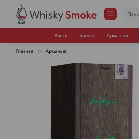
Виски
Коньяк
Арманьяк
Главная
Арманьяк