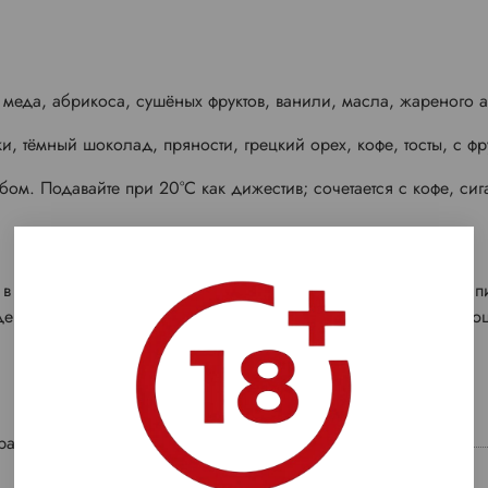
 меда, абрикоса, сушёных фруктов, ванили, масла, жареного 
и, тёмный шоколад, пряности, грецкий орех, кофе, тосты, с фр
бом. Подавайте при 20°C как дижестив; сочетается с кофе, с
в гидах Hachette des Vins за аутентичность Ба-Арманьяка и ти
держки (не миллезим), часто в подарочной упаковке, с эволю
ранция
Регион