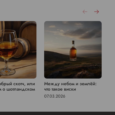
брый скотч, или
Между небом и землёй:
St
м о шотландском
что такое виски
пи
07.03.2026
04