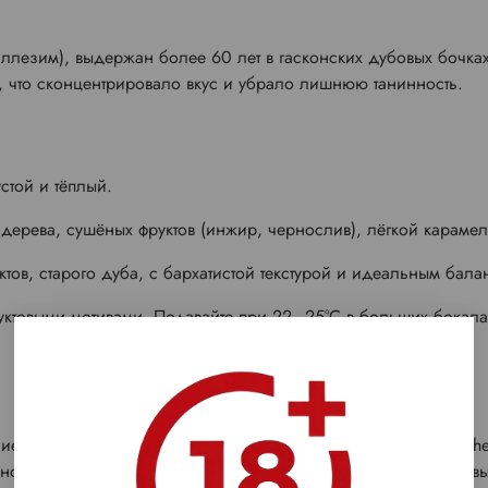
иллезим), выдержан более 60 лет в гасконских дубовых бочка
", что сконцентрировало вкус и убрало лишнюю танинность.
стой и тёплый.
дерева, сушёных фруктов (инжир, чернослив), лёгкой караме
тов, старого дуба, с бархатистой текстурой и идеальным бал
уктовыми мотивами. Подавайте при 22–25°C в больших бокала
ие миллезимы вроде 1964 года, высоко ценятся в гидах Hachett
ого урожая, часто в подарочной упаковке, где десятилетия 