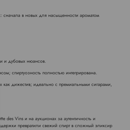
х: сначала в новых для насыщенности ароматом
ли и дубовых нюансов.
ансом; спиртуозность полностью интегрирована.
х как дижестив; идеально с премиальными сигарами,
e des Vins и на аукционах за аутентичность и
выдержки превратили свежий спирт в сложный эликсир