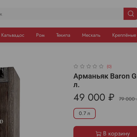
Кальвадос
Ром
Текила
Мескаль
Креплёные
(0)
Арманьяк Baron G.
л.
49 000 ₽
79 000 
0.7 л
В корзину