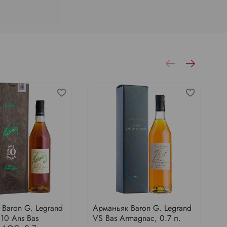
Baron G. Legrand
Арманьяк Baron G. Legrand
А
10 Ans Bas
VS Bas Armagnac, 0.7 л.
V