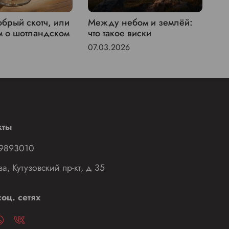
брый скотч, или
Между небом и землёй:
St
м о шотландском
что такое виски
пи
07.03.2026
04
кты
9893010
ва, Кутузовский пр-кт, д 35
оц. сетях