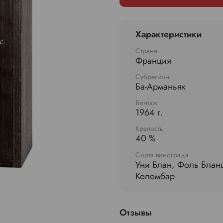
Характеристики
Страна
Франция
Субрегион
Ба-Арманьяк
Винтаж
1964 г.
Крепость
40 %
Сорта винограда
Уни Блан, Фоль Блан
Коломбар
Отзывы