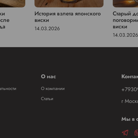
ки
История взлета японского
Старый до
осле
виски
поговори
да
виски
14.03.2026
14.03.2026
О нас
Конта
альности
О компании
+7930
Статьи
г Моск
Мы в с