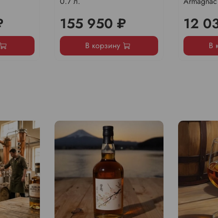
0.7 л.
Armagnac
₽
155 950 ₽
12 0
В корзину
В 