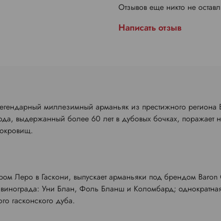
Отзывов еще никто не остав
Написать отзыв
легендарный миллезимный арманьяк из престижного региона Б
ода, выдержанный более 60 лет в дубовых бочках, поражает 
сокровищ.
дром Леро в Гаскони, выпускает арманьяки под брендом Baron
а винограда: Уни Блан, Фоль Бланш и Коломбард; однократна
го гасконского дуба.