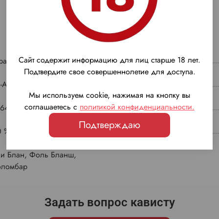
Сайт содержит информацию для лиц старше 18 лет.
ранция
Регион
Подтвердите свое совершеннолетие для доступа.
а-Арманьяк
Бренд
Мы используем cookie, нажимая на кнопку вы
соглашаетесь с
политикой конфиденциальности
.
64 г.
Тип бочек
Подтверждаю
0 %
Класс
ни Блан, Фоль Бланш,
оломбар
Задать вопрос кависту