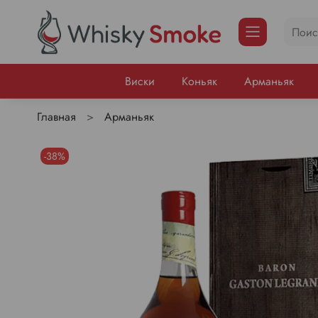
Виски
Коньяк
Арманьяк
Главная
Арманьяк
-38%